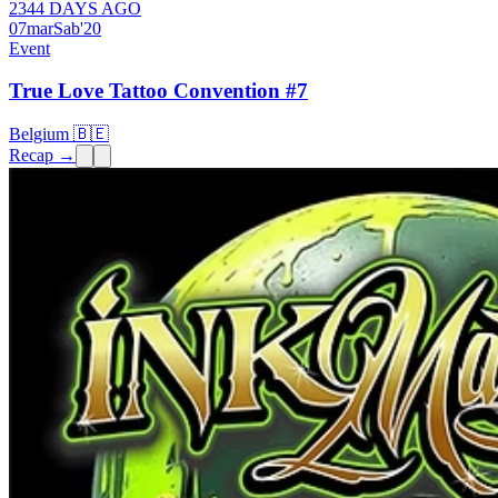
2344 DAYS AGO
07
mar
Sab
'20
Event
True Love Tattoo Convention #7
Belgium 🇧🇪
Recap →