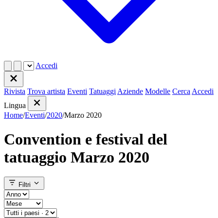
Accedi
Rivista
Trova artista
Eventi
Tatuaggi
Aziende
Modelle
Cerca
Accedi
Lingua
Home
/
Eventi
/
2020
/
Marzo 2020
Convention e festival del
tatuaggio Marzo 2020
Filtri