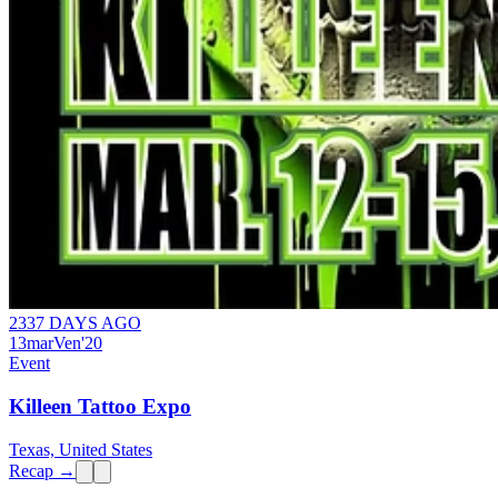
2337 DAYS AGO
13
mar
Ven
'20
Event
Killeen Tattoo Expo
Texas, United States
Recap →