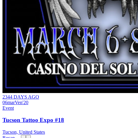
2344 DAYS AGO
06
mar
Ven
'20
Event
Tucson Tattoo Expo #18
Tucson, United States
Recap →