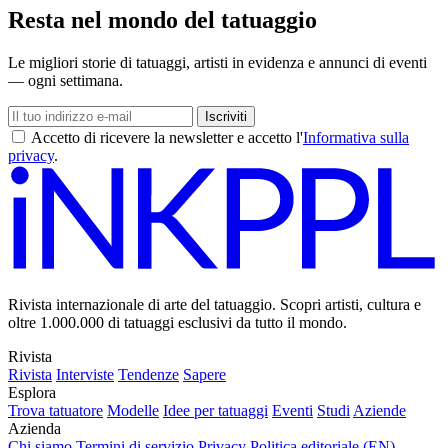
Resta nel mondo del tatuaggio
Le migliori storie di tatuaggi, artisti in evidenza e annunci di eventi
— ogni settimana.
Iscriviti
Accetto di ricevere la newsletter e accetto l'
Informativa sulla
privacy
.
Rivista internazionale di arte del tatuaggio. Scopri artisti, cultura e
oltre 1.000.000 di tatuaggi esclusivi da tutto il mondo.
Rivista
Rivista
Interviste
Tendenze
Sapere
Esplora
Trova tatuatore
Modelle
Idee per tatuaggi
Eventi
Studi
Aziende
Azienda
Chi siamo
Termini di servizio
Privacy
Politica editoriale (EN)