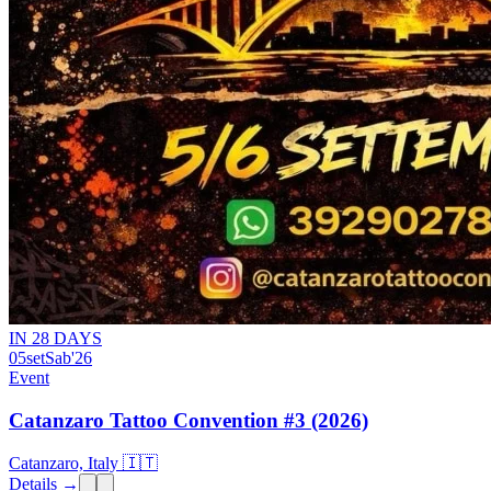
IN 28 DAYS
05
set
Sab
'26
Event
Catanzaro Tattoo Convention #3 (2026)
Catanzaro, Italy 🇮🇹
Details →