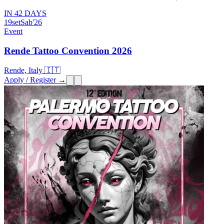
IN 42 DAYS
19
set
Sab
'26
Event
Rende Tattoo Convention 2026
Rende, Italy 🇮🇹
Apply / Register →