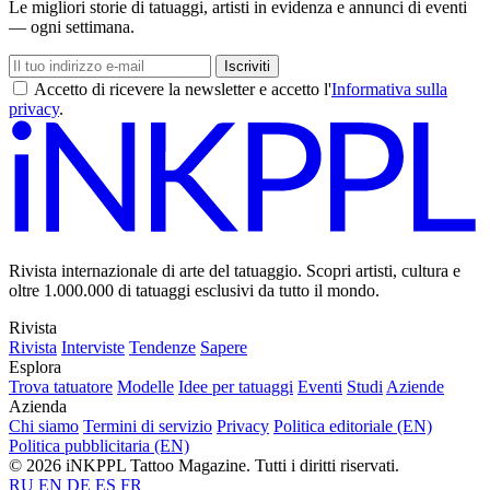
Le migliori storie di tatuaggi, artisti in evidenza e annunci di eventi
— ogni settimana.
Iscriviti
Accetto di ricevere la newsletter e accetto l'
Informativa sulla
privacy
.
Rivista internazionale di arte del tatuaggio. Scopri artisti, cultura e
oltre 1.000.000 di tatuaggi esclusivi da tutto il mondo.
Rivista
Rivista
Interviste
Tendenze
Sapere
Esplora
Trova tatuatore
Modelle
Idee per tatuaggi
Eventi
Studi
Aziende
Azienda
Chi siamo
Termini di servizio
Privacy
Politica editoriale (EN)
Politica pubblicitaria (EN)
© 2026 iNKPPL Tattoo Magazine. Tutti i diritti riservati.
RU
EN
DE
ES
FR