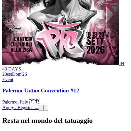
IN
43 DAYS
20
set
Dom
'26
Event
Palermo Tattoo Convention #12
Palermo, Italy 🇮🇹
Apply / Register →
Resta nel mondo del tatuaggio