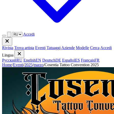
Accedi
Rivista
Trova artista
Eventi
Tatuaggi
Aziende
Modelle
Cerca
Accedi
Lingua
Русский
RU
English
EN
Deutsch
DE
Español
ES
Français
FR
Home
/
Eventi
/
2025
/
marzo
/
Cosentia Tattoo Convention 2025