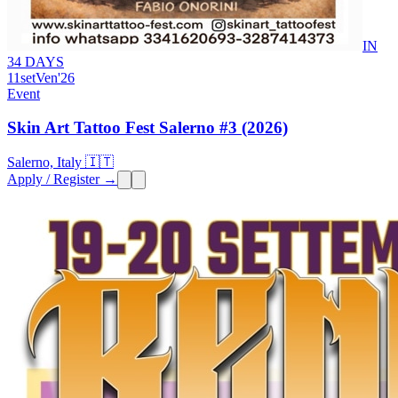
IN
34 DAYS
11
set
Ven
'26
Event
Skin Art Tattoo Fest Salerno #3 (2026)
Salerno, Italy 🇮🇹
Apply / Register →