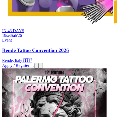
IN 43 DAYS
19
set
Sab
'26
Event
Rende Tattoo Convention 2026
Rende, Italy 🇮🇹
Apply / Register →