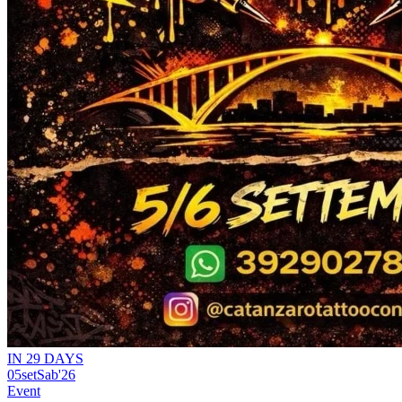
IN 29 DAYS
05
set
Sab
'26
Event