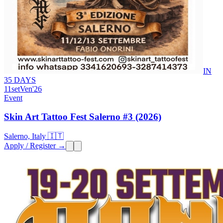
IN
35 DAYS
11
set
Ven
'26
Event
Skin Art Tattoo Fest Salerno #3 (2026)
Salerno, Italy 🇮🇹
Apply / Register →