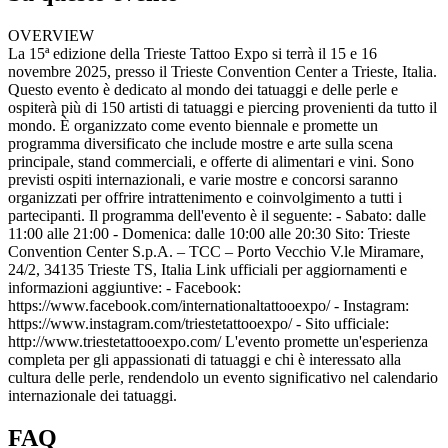
OVERVIEW
La 15ª edizione della Trieste Tattoo Expo si terrà il 15 e 16
novembre 2025, presso il Trieste Convention Center a Trieste, Italia.
Questo evento è dedicato al mondo dei tatuaggi e delle perle e
ospiterà più di 150 artisti di tatuaggi e piercing provenienti da tutto il
mondo. È organizzato come evento biennale e promette un
programma diversificato che include mostre e arte sulla scena
principale, stand commerciali, e offerte di alimentari e vini. Sono
previsti ospiti internazionali, e varie mostre e concorsi saranno
organizzati per offrire intrattenimento e coinvolgimento a tutti i
partecipanti. Il programma dell'evento è il seguente: - Sabato: dalle
11:00 alle 21:00 - Domenica: dalle 10:00 alle 20:30 Sito: Trieste
Convention Center S.p.A. – TCC – Porto Vecchio V.le Miramare,
24/2, 34135 Trieste TS, Italia Link ufficiali per aggiornamenti e
informazioni aggiuntive: - Facebook:
https://www.facebook.com/internationaltattooexpo/ - Instagram:
https://www.instagram.com/triestetattooexpo/ - Sito ufficiale:
http://www.triestetattooexpo.com/ L'evento promette un'esperienza
completa per gli appassionati di tatuaggi e chi è interessato alla
cultura delle perle, rendendolo un evento significativo nel calendario
internazionale dei tatuaggi.
FAQ