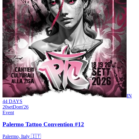
IN
44 DAYS
20
set
Dom
'26
Event
Palermo Tattoo Convention #12
Palermo, Italy 🇮🇹