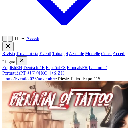
Accedi
Rivista
Trova artista
Eventi
Tatuaggi
Aziende
Modelle
Cerca
Accedi
Lingua
English
EN
Deutsch
DE
Español
ES
Français
FR
Italiano
IT
Português
PT
한국어
KO
中文
ZH
Home
/
Eventi
/
2025
/
novembre
/
Trieste Tattoo Expo #15