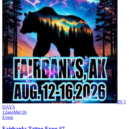
IN 5
DAYS
12
ago
Mer
'26
Event
Fairbanks Tattoo Expo #7