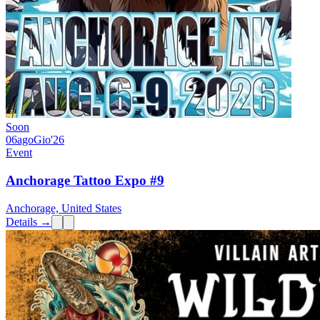
Soon
06
ago
Gio
'26
Event
Anchorage Tattoo Expo #9
Anchorage, United States
Details →