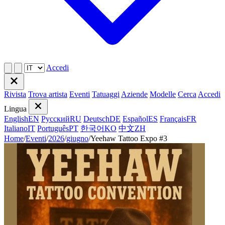
Accedi
Rivista
Trova artista
Eventi
Tatuaggi
Aziende
Modelle
Cerca
Accedi
Lingua
English
EN
Русский
RU
Deutsch
DE
Español
ES
Français
FR
Italiano
IT
Português
PT
한국어
KO
中文
ZH
Home
/
Eventi
/
2026
/
giugno
/
Yeehaw Tattoo Expo #3