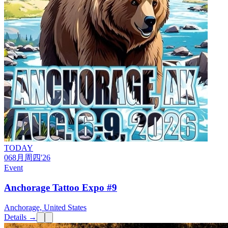
TODAY
06
8月
周四
'26
Event
Anchorage Tattoo Expo #9
Anchorage, United States
Details →