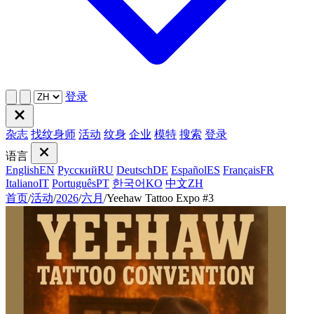
登录
杂志
找纹身师
活动
纹身
企业
模特
搜索
登录
语言
English
EN
Русский
RU
Deutsch
DE
Español
ES
Français
FR
Italiano
IT
Português
PT
한국어
KO
中文
ZH
首页
/
活动
/
2026
/
六月
/
Yeehaw Tattoo Expo #3