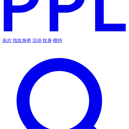
杂志
找纹身师
活动
纹身
模特