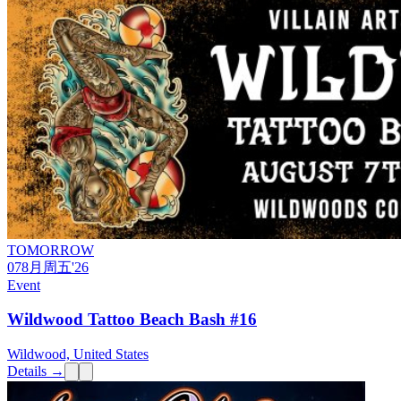
TOMORROW
07
8月
周五
'26
Event
Wildwood Tattoo Beach Bash #16
Wildwood, United States
Details →