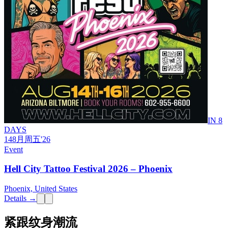
IN 8
DAYS
14
8月
周五
'26
Event
Hell City Tattoo Festival 2026 – Phoenix
Phoenix, United States
Details →
紧跟纹身潮流