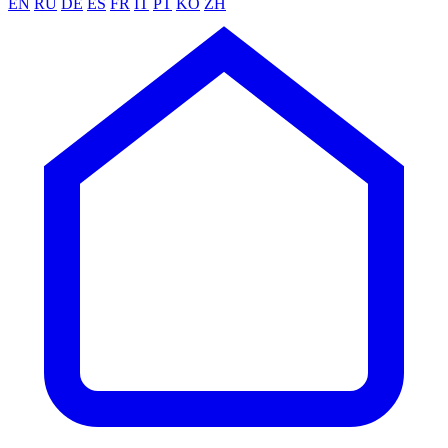
EN
RU
DE
ES
FR
IT
PT
KO
ZH