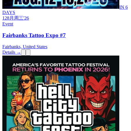
IN 6
DAYS
12
8月
周三
'26
Event
Fairbanks Tattoo Expo #7
Fairbanks, United States
Details →