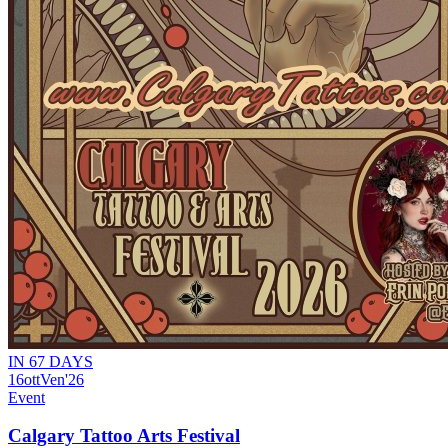
IN 67 DAYS
16
ott
Ven
'26
Event
Calgary Tattoo Arts Festival