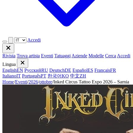
Accedi
Rivista
Trova artista
Eventi
Tatuaggi
Aziende
Modelle
Cerca
Accedi
Lingua
English
EN
Русский
RU
Deutsch
DE
Español
ES
Français
FR
Italiano
IT
Português
PT
한국어
KO
中文
ZH
Home
/
Eventi
/
2026
/
ottobre
/
Inked Circus Tattoo Expo 2026 – Sarnia