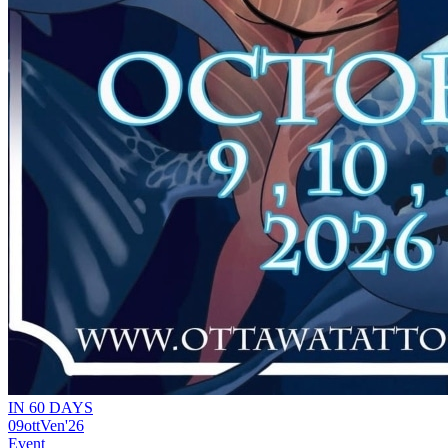
IN 60 DAYS
09
ott
Ven
'26
Event