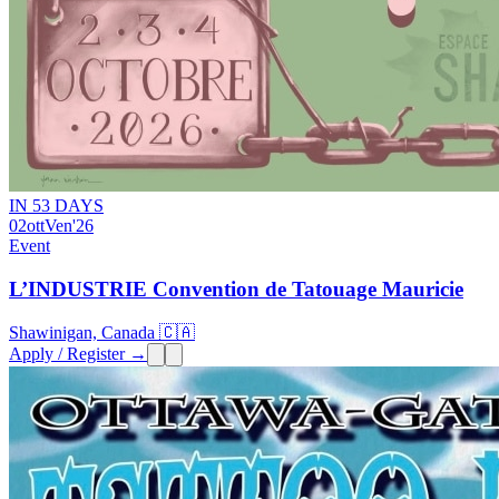
IN 53 DAYS
02
ott
Ven
'26
Event
L’INDUSTRIE Convention de Tatouage Mauricie
Shawinigan, Canada 🇨🇦
Apply / Register →