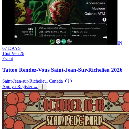
IN
67 DAYS
16
ott
Ven
'26
Event
Tattoo Rendez-Vous Saint-Jean-Sur-Richelieu 2026
Saint-Jean-sur-Richelieu, Canada 🇨🇦
Apply / Register →