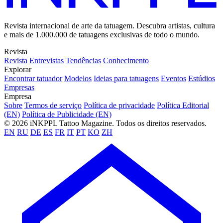
Revista internacional de arte da tatuagem. Descubra artistas, cultura
e mais de 1.000.000 de tatuagens exclusivas de todo o mundo.
Revista
Revista
Entrevistas
Tendências
Conhecimento
Explorar
Encontrar tatuador
Modelos
Ideias para tatuagens
Eventos
Estúdios
Empresas
Empresa
Sobre
Termos de serviço
Política de privacidade
Política Editorial
(EN)
Política de Publicidade (EN)
© 2026 iNKPPL Tattoo Magazine. Todos os direitos reservados.
EN
RU
DE
ES
FR
IT
PT
KO
ZH