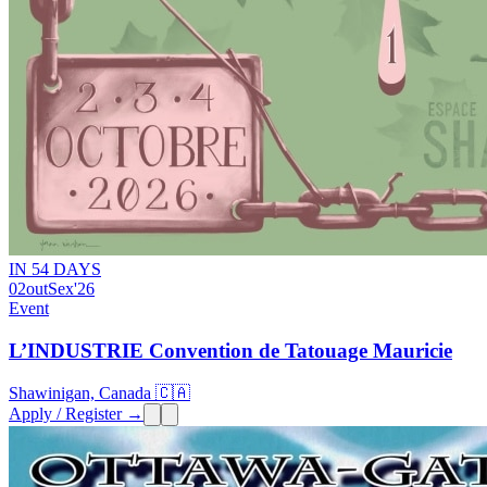
IN 54 DAYS
02
out
Sex
'26
Event
L’INDUSTRIE Convention de Tatouage Mauricie
Shawinigan, Canada 🇨🇦
Apply / Register →