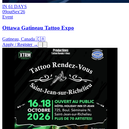
IN 61 DAYS
09
out
Sex
'26
Event
Ottawa Gatineau Tattoo Expo
Gatineau, Canada 🇨🇦
Apply / Register →