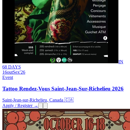
IN
68 DAYS
16
out
Sex
'26
Event
Tattoo Rendez-Vous Saint-Jean-Sur-Richelieu 2026
Saint-Jean-sur-Richelieu, Canada 🇨🇦
Apply / Register →