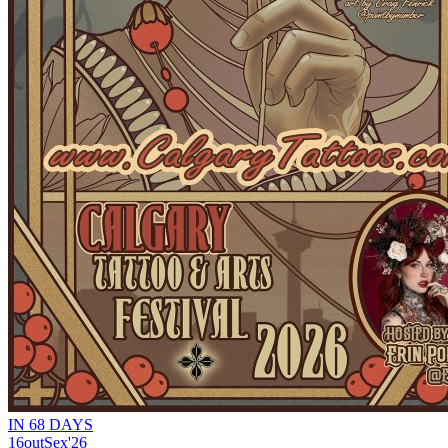
IN 68 DAYS
16
out
Sex
'26