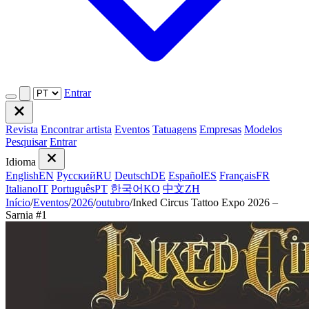
Entrar
Revista
Encontrar artista
Eventos
Tatuagens
Empresas
Modelos
Pesquisar
Entrar
Idioma
English
EN
Русский
RU
Deutsch
DE
Español
ES
Français
FR
Italiano
IT
Português
PT
한국어
KO
中文
ZH
Início
/
Eventos
/
2026
/
outubro
/
Inked Circus Tattoo Expo 2026 –
Sarnia #1