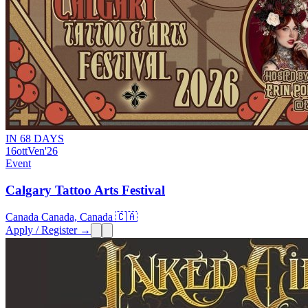
IN 68 DAYS
16
ott
Ven
'26
Event
Calgary Tattoo Arts Festival
Canada Canada, Canada 🇨🇦
Apply / Register →