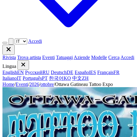
Accedi
Rivista
Trova artista
Eventi
Tatuaggi
Aziende
Modelle
Cerca
Accedi
Lingua
English
EN
Русский
RU
Deutsch
DE
Español
ES
Français
FR
Italiano
IT
Português
PT
한국어
KO
中文
ZH
Home
/
Eventi
/
2026
/
ottobre
/
Ottawa Gatineau Tattoo Expo