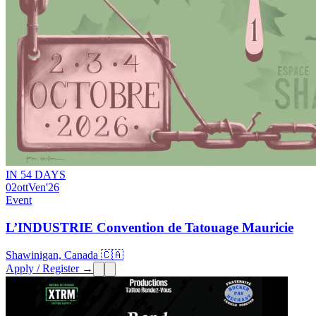
IN 54 DAYS
02
ott
Ven
'26
Event
L’INDUSTRIE Convention de Tatouage Mauricie
Shawinigan, Canada 🇨🇦
Apply / Register →