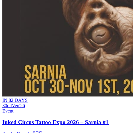
IN 82 DAYS
30
ott
Ven
'26
Event
Inked Circus Tattoo Expo 2026 – Sarnia #1