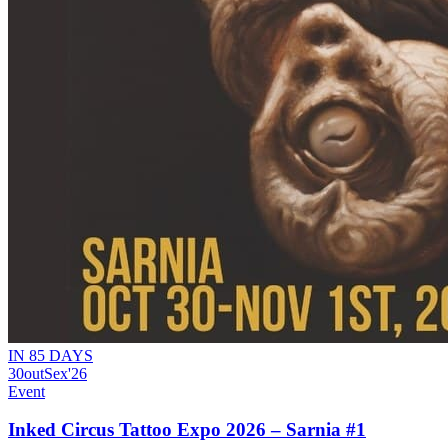
IN 85 DAYS
30
out
Sex
'26
Event
Inked Circus Tattoo Expo 2026 – Sarnia #1