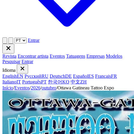
Entrar
Revista
Encontrar artista
Eventos
Tatuagens
Empresas
Modelos
Pesquisar
Entrar
Idioma
English
EN
Русский
RU
Deutsch
DE
Español
ES
Français
FR
Italiano
IT
Português
PT
한국어
KO
中文
ZH
Início
/
Eventos
/
2026
/
outubro
/
Ottawa Gatineau Tattoo Expo