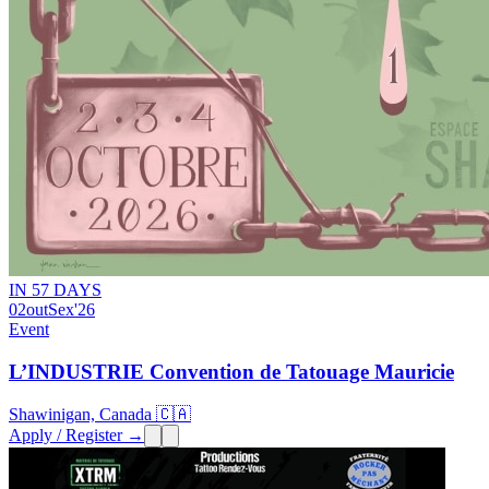
IN 57 DAYS
02
out
Sex
'26
Event
L’INDUSTRIE Convention de Tatouage Mauricie
Shawinigan, Canada 🇨🇦
Apply / Register →