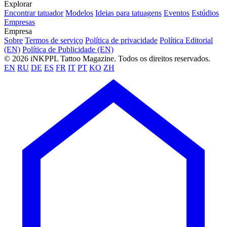
Explorar
Encontrar tatuador
Modelos
Ideias para tatuagens
Eventos
Estúdios
Empresas
Empresa
Sobre
Termos de serviço
Política de privacidade
Política Editorial
(EN)
Política de Publicidade (EN)
© 2026 iNKPPL Tattoo Magazine. Todos os direitos reservados.
EN
RU
DE
ES
FR
IT
PT
KO
ZH