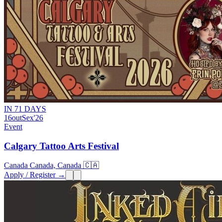
IN 71 DAYS
16
out
Sex
'26
Event
Calgary Tattoo Arts Festival
Canada Canada, Canada 🇨🇦
Apply / Register →