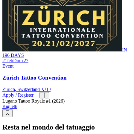
IN
196 DAYS
21
feb
Dom
'27
Event
Zürich Tattoo Convention
Zürich, Switzerland 🇨🇭
Apply / Register →
Lugano Tattoo Royale #1 (2026)
Biglietti
Resta nel mondo del tatuaggio