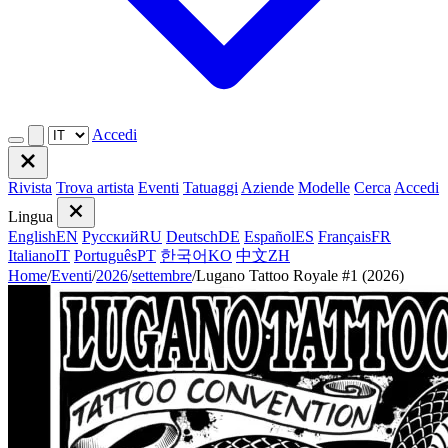
Accedi
Rivista
Trova artista
Eventi
Tatuaggi
Aziende
Modelle
Cerca
Accedi
Lingua
English
EN
Русский
RU
Deutsch
DE
Español
ES
Français
FR
Italiano
IT
Português
PT
한국어
KO
中文
ZH
Home
/
Eventi
/
2026
/
settembre
/
Lugano Tattoo Royale #1 (2026)