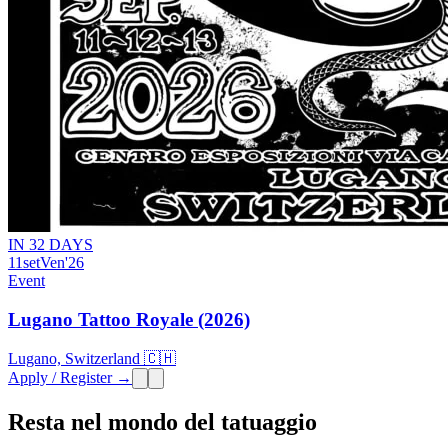
IN 32 DAYS
11
set
Ven
'26
Event
Lugano Tattoo Royale (2026)
Lugano, Switzerland 🇨🇭
Apply / Register →
Resta nel mondo del tatuaggio