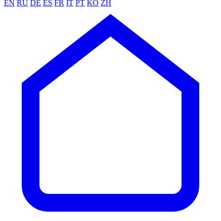
EN
RU
DE
ES
FR
IT
PT
KO
ZH