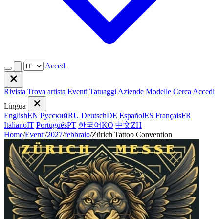
Accedi
Rivista
Trova artista
Eventi
Tatuaggi
Aziende
Modelle
Cerca
Accedi
Lingua
English
EN
Русский
RU
Deutsch
DE
Español
ES
Français
FR
Italiano
IT
Português
PT
한국어
KO
中文
ZH
Home
/
Eventi
/
2027
/
febbraio
/
Zürich Tattoo Convention