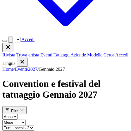
Accedi
Rivista
Trova artista
Eventi
Tatuaggi
Aziende
Modelle
Cerca
Accedi
Lingua
Home
/
Eventi
/
2027
/
Gennaio 2027
Convention e festival del
tatuaggio Gennaio 2027
Filtri