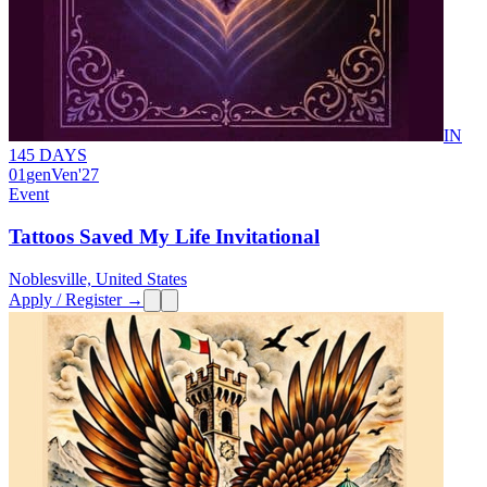
IN
145 DAYS
01
gen
Ven
'27
Event
Tattoos Saved My Life Invitational
Noblesville, United States
Apply / Register →