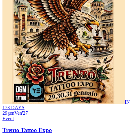
IN
173 DAYS
29
gen
Ven
'27
Event
Trento Tattoo Expo