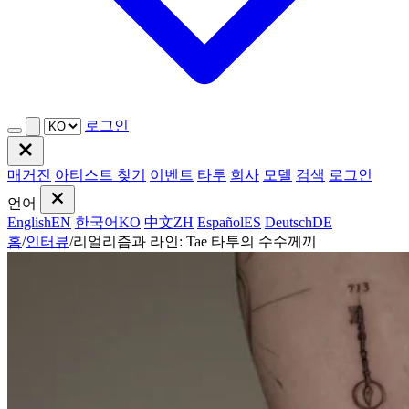
로그인
매거진
아티스트 찾기
이벤트
타투
회사
모델
검색
로그인
언어
English
EN
한국어
KO
中文
ZH
Español
ES
Deutsch
DE
홈
/
인터뷰
/
리얼리즘과 라인: Tae 타투의 수수께끼