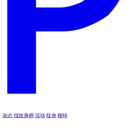
杂志
找纹身师
活动
纹身
模特