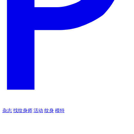
杂志
找纹身师
活动
纹身
模特