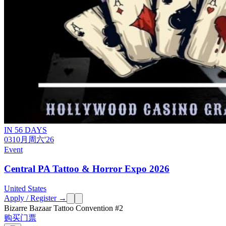
IN 56 DAYS
03
10月
周六
'26
Event
Central PA Tattoo & Horror Expo 2026
United States
Apply / Register →
Bizarre Bazaar Tattoo Convention #2
购买门票