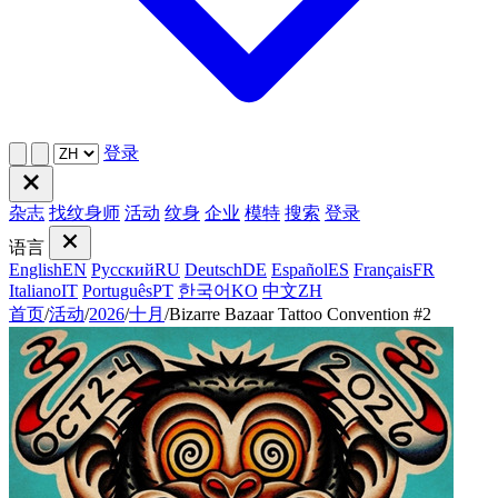
登录
杂志
找纹身师
活动
纹身
企业
模特
搜索
登录
语言
English
EN
Русский
RU
Deutsch
DE
Español
ES
Français
FR
Italiano
IT
Português
PT
한국어
KO
中文
ZH
首页
/
活动
/
2026
/
十月
/
Bizarre Bazaar Tattoo Convention #2