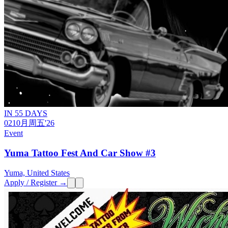
IN 55 DAYS
02
10月
周五
'26
Event
Yuma Tattoo Fest And Car Show #3
Yuma, United States
Apply / Register →