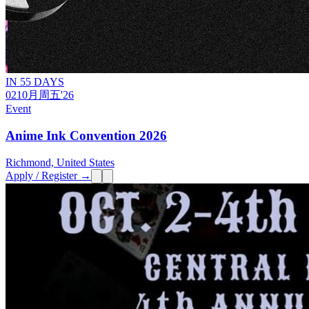
IN 55 DAYS
02
10月
周五
'26
Event
Anime Ink Convention 2026
Richmond, United States
Apply / Register →