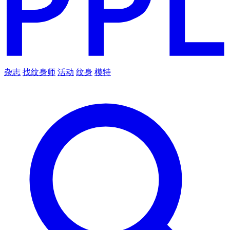
杂志
找纹身师
活动
纹身
模特