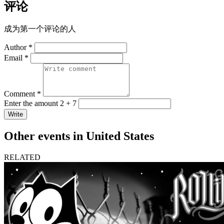
评论
成为第一个评论的人
Author *
Email *
Comment *
Enter the amount 2 + 7
Write
Other events in United States
RELATED