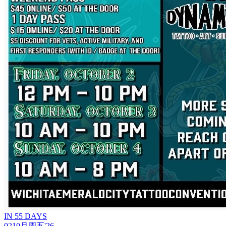
IN 55 DAYS
02
10月
周五
'26