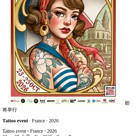
即
将举行
Tattoo event
· France · 2026
Tattoo event
·
France
·
2026