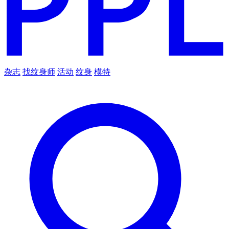
杂志
找纹身师
活动
纹身
模特