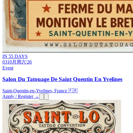
IN 55 DAYS
03
10月
周六
'26
Event
Salon Du Tatouage De Saint Quentin En Yvelines
Saint-Quentin-en-Yvelines, France 🇫🇷
Apply / Register →