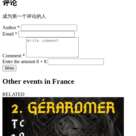
评论
成为第一个评论的人
Author *
Email *
Comment *
Enter the amount 8 + 8
Write
Other events in France
RELATED