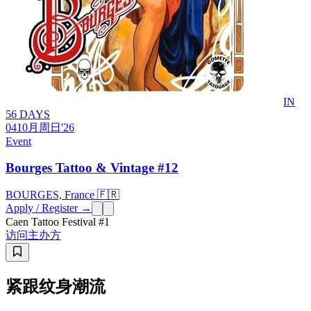
IN
56 DAYS
04
10月
周日
'26
Event
Bourges Tattoo & Vintage #12
BOURGES, France 🇫🇷
Apply / Register →
Caen Tattoo Festival #1
访问主办方
紧跟纹身潮流