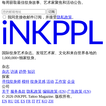
每周获取最佳纹身故事、艺术家聚焦和活动公告。
订阅
我同意接收邮件订阅，并接受
隐私政策
。
国际纹身艺术杂志。发现艺术家、文化和来自世界各地的
1,000,000+独家纹身。
杂志
杂志
访谈
趋势
知识
探索
寻找纹身师
模特
纹身灵感
活动
工作室
企业
公司
关于
服务条款
隐私政策
编辑政策 (EN)
广告政策 (EN)
© 2026 iNKPPL Tattoo Magazine. 版权所有。
EN
RU
DE
ES
FR
IT
PT
KO
ZH