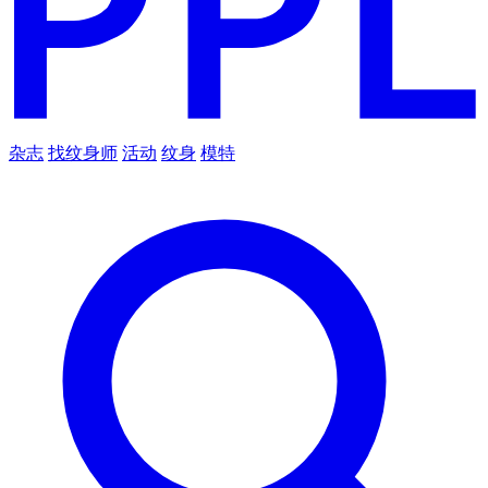
杂志
找纹身师
活动
纹身
模特