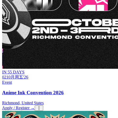
IN 55 DAYS
02
10月
周五
'26
Event
Anime Ink Convention 2026
Richmond, United States
Apply / Register →