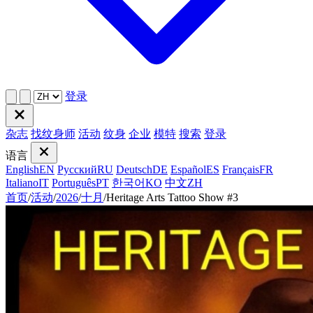
登录
杂志
找纹身师
活动
纹身
企业
模特
搜索
登录
语言
English
EN
Русский
RU
Deutsch
DE
Español
ES
Français
FR
Italiano
IT
Português
PT
한국어
KO
中文
ZH
首页
/
活动
/
2026
/
十月
/
Heritage Arts Tattoo Show #3