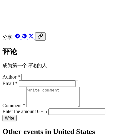
分享:
评论
成为第一个评论的人
Author *
Email *
Comment *
Enter the amount 6 + 5
Write
Other events in United States