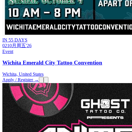
IN 55 DAYS
02
10月
周五
'26
Event
Wichita Emerald City Tattoo Convention
Wichita, United States
Apply / Register →