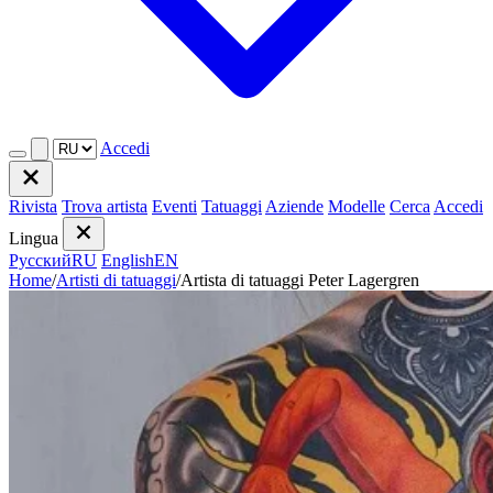
Accedi
Rivista
Trova artista
Eventi
Tatuaggi
Aziende
Modelle
Cerca
Accedi
Lingua
Русский
RU
English
EN
Home
/
Artisti di tatuaggi
/
Artista di tatuaggi Peter Lagergren