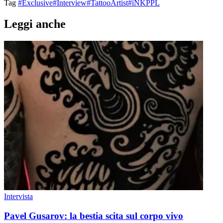
Tag
#Exclusive
#Interview
#TattooArtist
#iNKPPL
Leggi anche
Intervista
Pavel Gusarov: la bestia scita sul corpo vivo