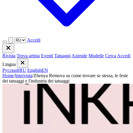
Accedi
Rivista
Trova artista
Eventi
Tatuaggi
Aziende
Modelle
Cerca
Accedi
Lingua
Русский
RU
English
EN
Home
/
Intervista
/
Zhenya Remova su come trovare se stessa, le feste
dei tatuaggi e l'industria dei tatuaggi