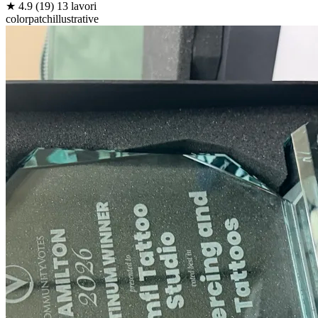
★
4.9
(19)
13 lavori
color
patch
illustrative