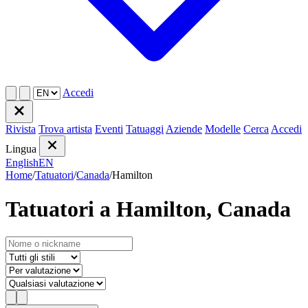
Accedi
Rivista
Trova artista
Eventi
Tatuaggi
Aziende
Modelle
Cerca
Accedi
Lingua
English
EN
Home
/
Tatuatori
/
Canada
/
Hamilton
Tatuatori a Hamilton, Canada