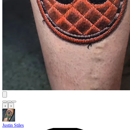
‹
›
Justin Stiles