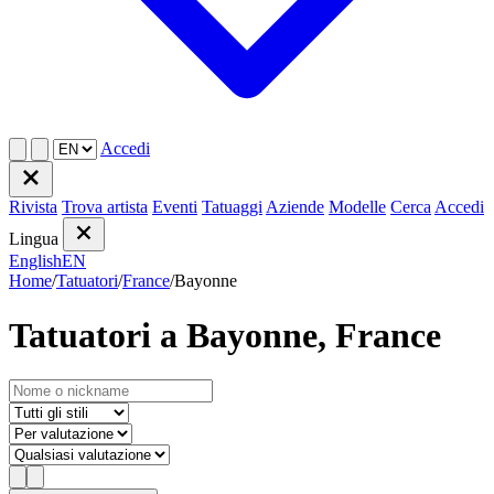
Accedi
Rivista
Trova artista
Eventi
Tatuaggi
Aziende
Modelle
Cerca
Accedi
Lingua
English
EN
Home
/
Tatuatori
/
France
/
Bayonne
Tatuatori a Bayonne, France