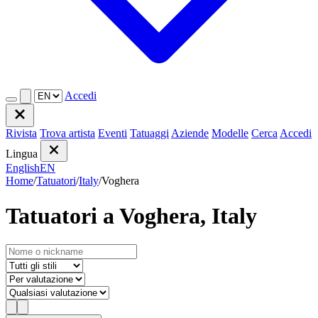
Accedi
Rivista
Trova artista
Eventi
Tatuaggi
Aziende
Modelle
Cerca
Accedi
Lingua
English
EN
Home
/
Tatuatori
/
Italy
/
Voghera
Tatuatori a Voghera, Italy