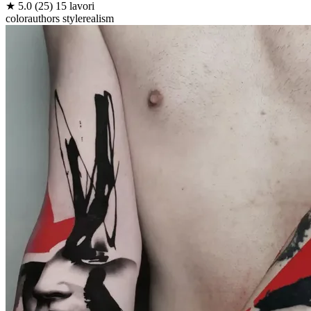
★
5.0
(25)
15 lavori
color
authors style
realism