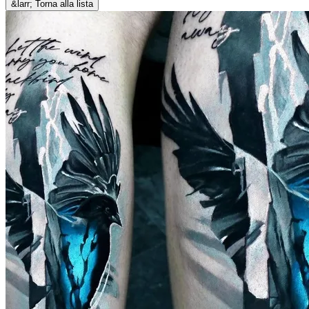
&larr; Torna alla lista