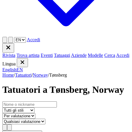
Accedi
Rivista
Trova artista
Eventi
Tatuaggi
Aziende
Modelle
Cerca
Accedi
Lingua
English
EN
Home
/
Tatuatori
/
Norway
/
Tønsberg
Tatuatori a Tønsberg, Norway