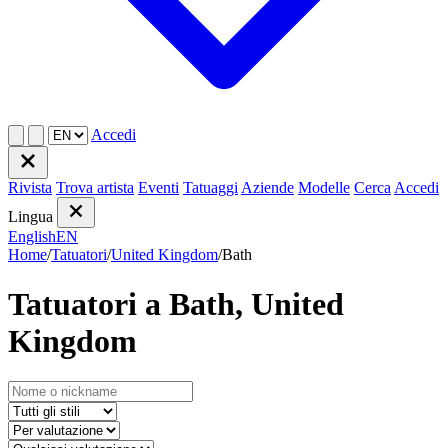
Accedi
Rivista
Trova artista
Eventi
Tatuaggi
Aziende
Modelle
Cerca
Accedi
Lingua
English
EN
Home
/
Tatuatori
/
United Kingdom
/
Bath
Tatuatori a Bath, United
Kingdom