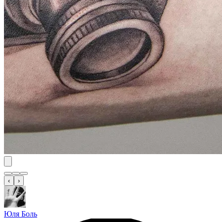
‹
›
Юля Боль