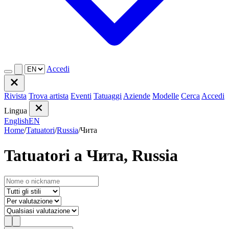
Accedi
Rivista
Trova artista
Eventi
Tatuaggi
Aziende
Modelle
Cerca
Accedi
Lingua
English
EN
Home
/
Tatuatori
/
Russia
/
Чита
Tatuatori a Чита, Russia