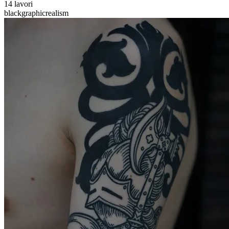
14 lavori
black
graphic
realism