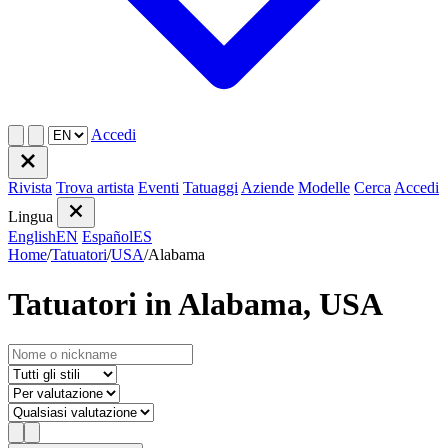
Accedi
Rivista
Trova artista
Eventi
Tatuaggi
Aziende
Modelle
Cerca
Accedi
Lingua
English
EN
Español
ES
Home
/
Tatuatori
/
USA
/
Alabama
Tatuatori in Alabama, USA