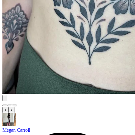
‹
›
Megan Carroll