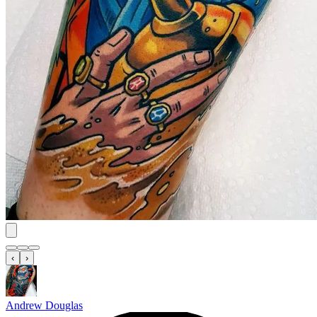
‹
›
Andrew Douglas