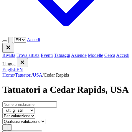
Accedi
Rivista
Trova artista
Eventi
Tatuaggi
Aziende
Modelle
Cerca
Accedi
Lingua
English
EN
Home
/
Tatuatori
/
USA
/
Cedar Rapids
Tatuatori a Cedar Rapids, USA