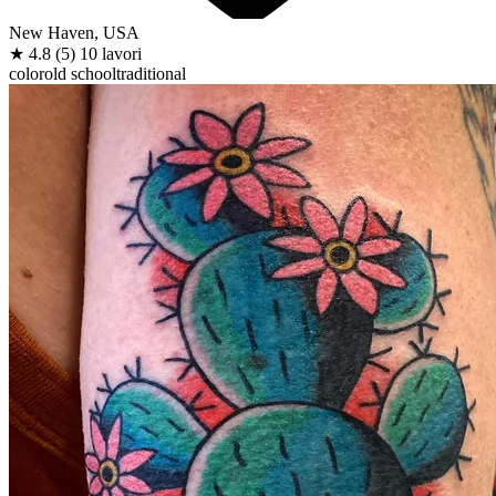
New Haven, USA
★
4.8
(5)
10 lavori
color
old school
traditional