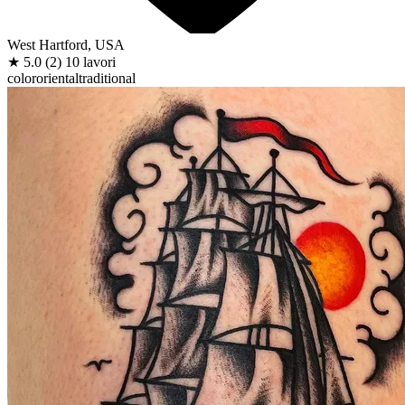
West Hartford, USA
★
5.0
(2)
10 lavori
color
oriental
traditional