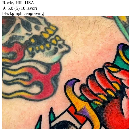
Rocky Hill, USA
★
5.0
(5)
10 lavori
black
graphic
engraving