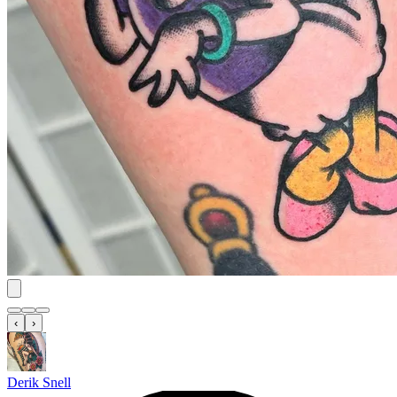
‹
›
Derik Snell