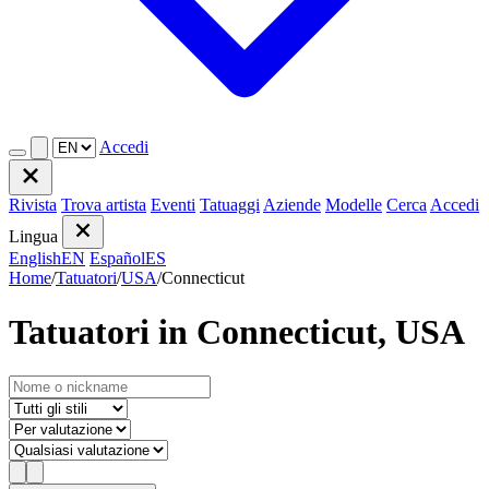
Accedi
Rivista
Trova artista
Eventi
Tatuaggi
Aziende
Modelle
Cerca
Accedi
Lingua
English
EN
Español
ES
Home
/
Tatuatori
/
USA
/
Connecticut
Tatuatori in Connecticut, USA