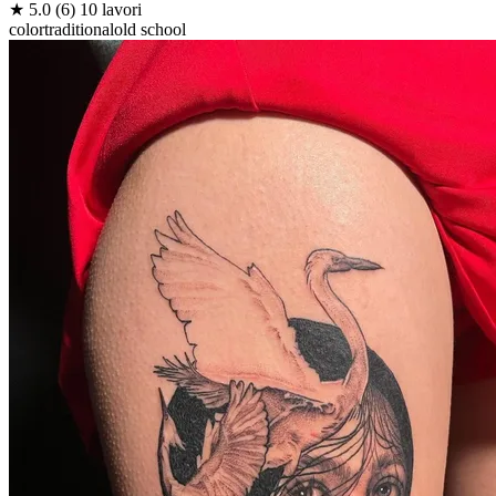
★
5.0
(6)
10 lavori
color
traditional
old school