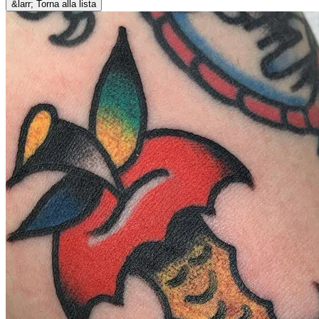
&larr; Torna alla lista