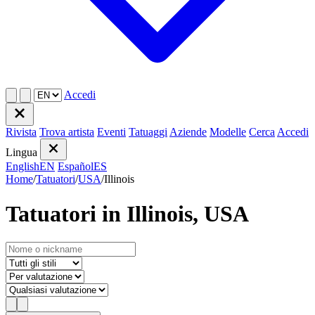
Accedi
Rivista
Trova artista
Eventi
Tatuaggi
Aziende
Modelle
Cerca
Accedi
Lingua
English
EN
Español
ES
Home
/
Tatuatori
/
USA
/
Illinois
Tatuatori in Illinois, USA