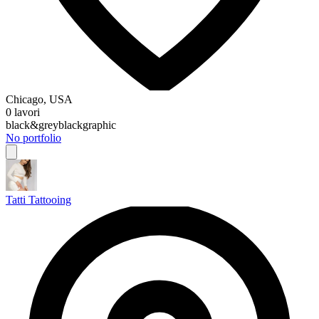
Chicago, USA
0 lavori
black&grey
black
graphic
No portfolio
Tatti Tattooing