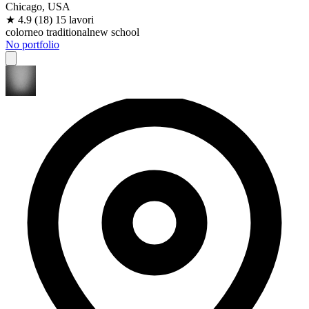
Chicago, USA
★
4.9
(18)
15 lavori
color
neo traditional
new school
No portfolio