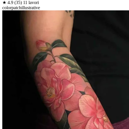
★
4.9
(35)
11 lavori
color
patch
illustrative