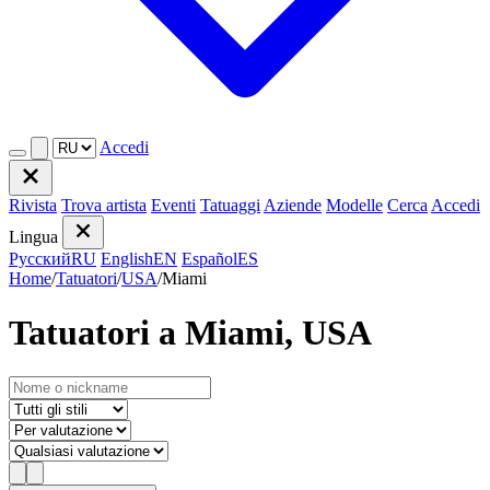
Accedi
Rivista
Trova artista
Eventi
Tatuaggi
Aziende
Modelle
Cerca
Accedi
Lingua
Русский
RU
English
EN
Español
ES
Home
/
Tatuatori
/
USA
/
Miami
Tatuatori a Miami, USA