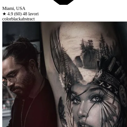
Miami, USA
★
4.9
(60)
48 lavori
color
black
abstract