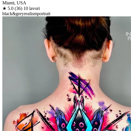
Miami, USA
★
5.0
(36)
10 lavori
black&grey
realism
portrait