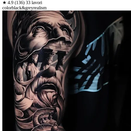
★
4.9
(136)
33 lavori
color
black&grey
realism