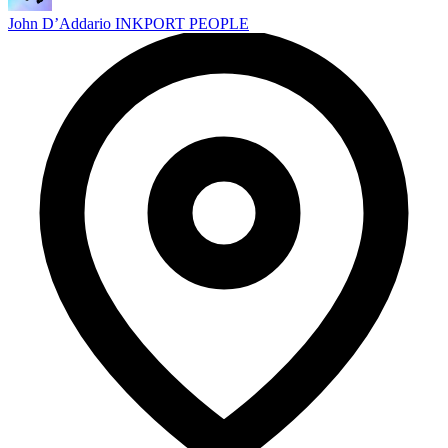
John D’Addario INKPORT PEOPLE