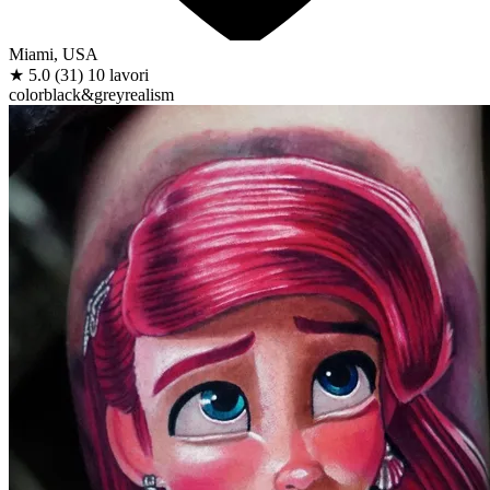
Miami, USA
★
5.0
(31)
10 lavori
color
black&grey
realism