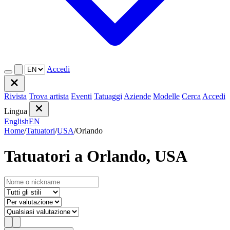
Accedi
Rivista
Trova artista
Eventi
Tatuaggi
Aziende
Modelle
Cerca
Accedi
Lingua
English
EN
Home
/
Tatuatori
/
USA
/
Orlando
Tatuatori a Orlando, USA