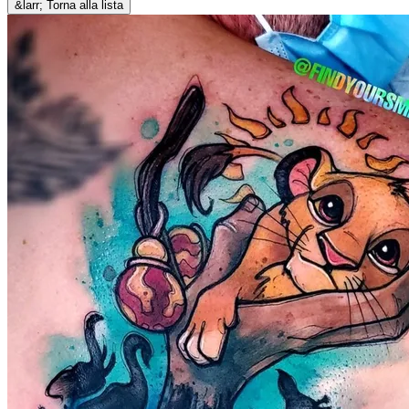
&larr; Torna alla lista