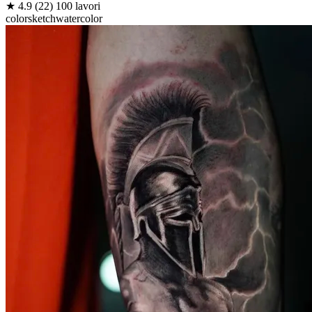
★
4.9
(22)
100 lavori
color
sketch
watercolor