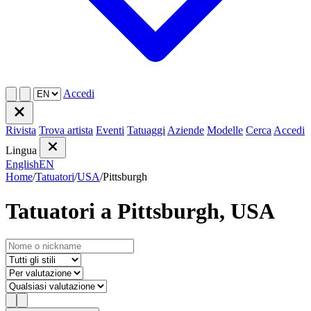
Accedi
Rivista
Trova artista
Eventi
Tatuaggi
Aziende
Modelle
Cerca
Accedi
Lingua
English
EN
Home
/
Tatuatori
/
USA
/
Pittsburgh
Tatuatori a Pittsburgh, USA