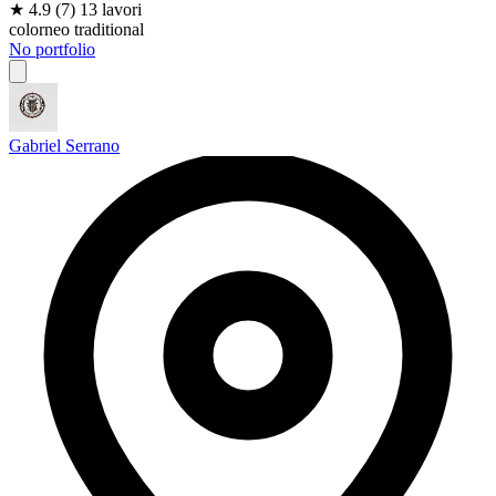
★
4.9
(7)
13 lavori
color
neo traditional
No portfolio
Gabriel Serrano