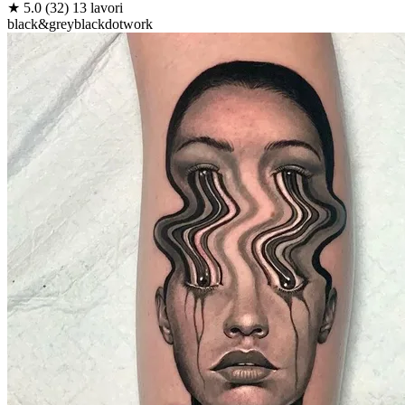
★
5.0
(32)
13 lavori
black&grey
black
dotwork