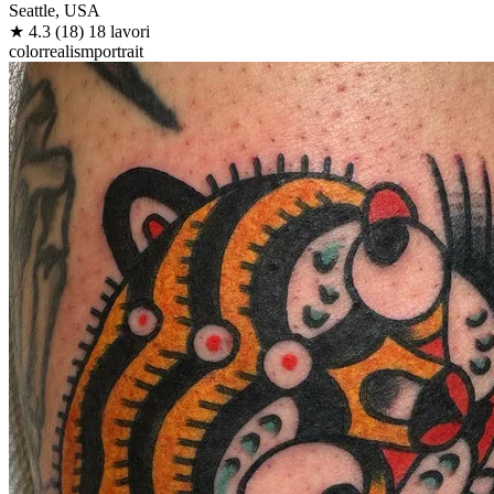
Seattle, USA
★
4.3
(18)
18 lavori
color
realism
portrait