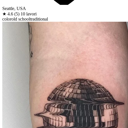
Seattle, USA
★
4.6
(5)
10 lavori
color
old school
traditional