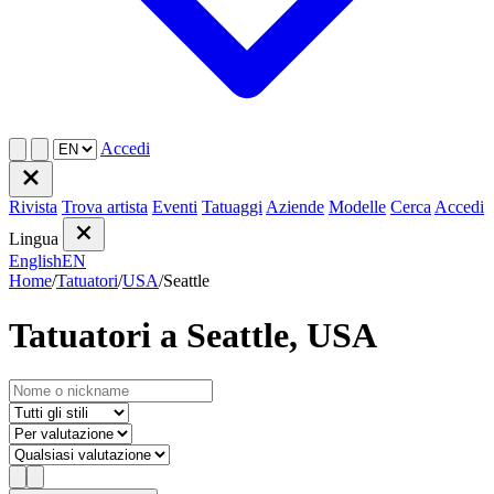
Accedi
Rivista
Trova artista
Eventi
Tatuaggi
Aziende
Modelle
Cerca
Accedi
Lingua
English
EN
Home
/
Tatuatori
/
USA
/
Seattle
Tatuatori a Seattle, USA