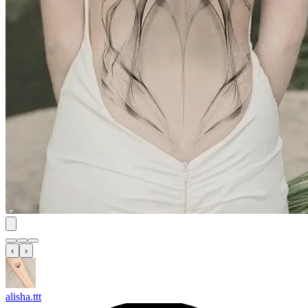
‹
›
alisha.ttt