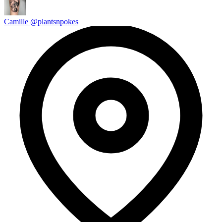
Camille @plantsnpokes