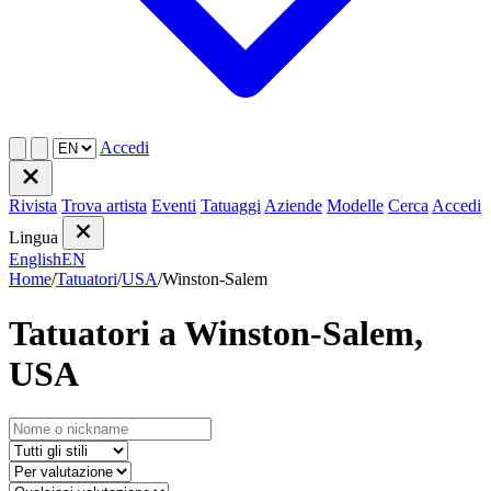
Accedi
Rivista
Trova artista
Eventi
Tatuaggi
Aziende
Modelle
Cerca
Accedi
Lingua
English
EN
Home
/
Tatuatori
/
USA
/
Winston-Salem
Tatuatori a Winston-Salem,
USA