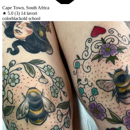
Cape Town, South Africa
★
5.0
(3)
14 lavori
color
black
old school