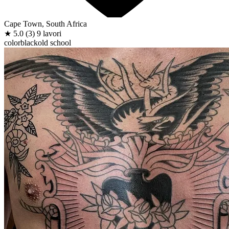
Cape Town, South Africa
★
5.0
(3)
9 lavori
color
black
old school