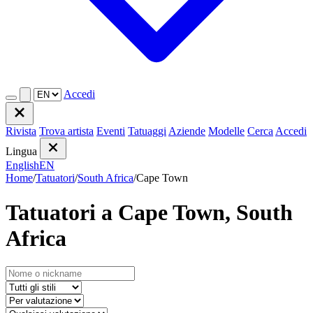
Accedi
Rivista
Trova artista
Eventi
Tatuaggi
Aziende
Modelle
Cerca
Accedi
Lingua
English
EN
Home
/
Tatuatori
/
South Africa
/
Cape Town
Tatuatori a Cape Town, South
Africa