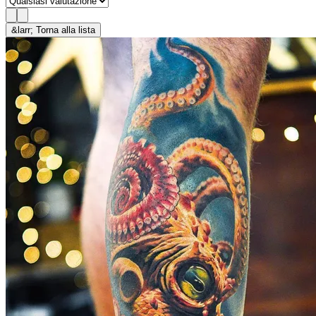
&larr; Torna alla lista