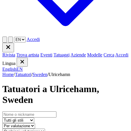
Accedi
Rivista
Trova artista
Eventi
Tatuaggi
Aziende
Modelle
Cerca
Accedi
Lingua
English
EN
Home
/
Tatuatori
/
Sweden
/
Ulricehamn
Tatuatori a Ulricehamn,
Sweden