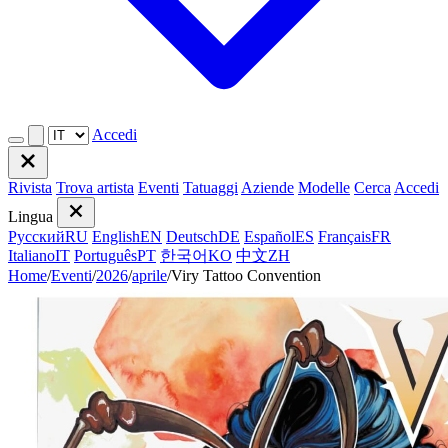
Accedi
Rivista
Trova artista
Eventi
Tatuaggi
Aziende
Modelle
Cerca
Accedi
Lingua
Русский
RU
English
EN
Deutsch
DE
Español
ES
Français
FR
Italiano
IT
Português
PT
한국어
KO
中文
ZH
Home
/
Eventi
/
2026
/
aprile
/
Viry Tattoo Convention