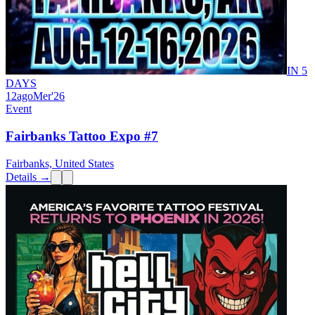
IN 5
DAYS
12
ago
Mer
'26
Event
Fairbanks Tattoo Expo #7
Fairbanks, United States
Details →