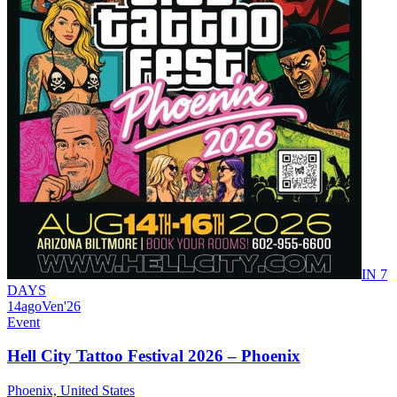
IN 7
DAYS
14
ago
Ven
'26
Event
Hell City Tattoo Festival 2026 – Phoenix
Phoenix, United States