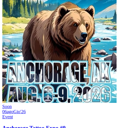
Soon
06
ago
Gio
'26
Event
Anchorage Tattoo Expo #9