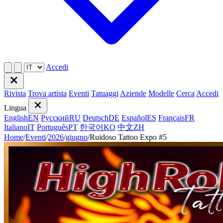
Accedi
Rivista
Trova artista
Eventi
Tatuaggi
Aziende
Modelle
Cerca
Accedi
Lingua
English
EN
Русский
RU
Deutsch
DE
Español
ES
Français
FR
Italiano
IT
Português
PT
한국어
KO
中文
ZH
Home
/
Eventi
/
2026
/
giugno
/
Ruidoso Tattoo Expo #5