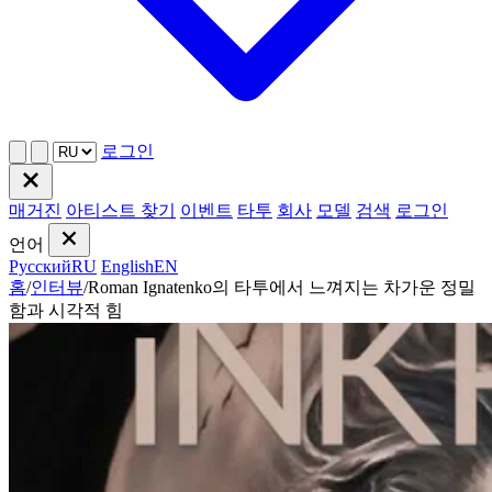
로그인
매거진
아티스트 찾기
이벤트
타투
회사
모델
검색
로그인
언어
Русский
RU
English
EN
홈
/
인터뷰
/
Roman Ignatenko의 타투에서 느껴지는 차가운 정밀
함과 시각적 힘