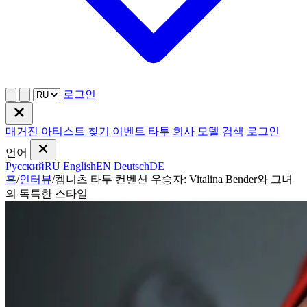
로그인
매거진
아티스트 찾기
이벤트
타투
회사
모델
검색
로그인
언어
Русский
RU
English
EN
Deutsch
DE
홈
/
인터뷰
/
켐니츠 타투 컨벤션 우승자: Vitalina Bender와 그녀
의 독특한 스타일