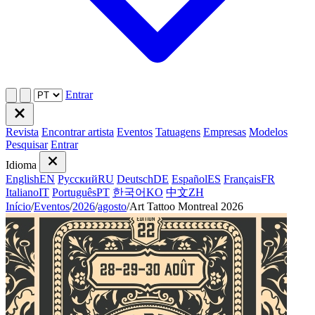
Entrar
Revista
Encontrar artista
Eventos
Tatuagens
Empresas
Modelos
Pesquisar
Entrar
Idioma
English
EN
Русский
RU
Deutsch
DE
Español
ES
Français
FR
Italiano
IT
Português
PT
한국어
KO
中文
ZH
Início
/
Eventos
/
2026
/
agosto
/
Art Tattoo Montreal 2026