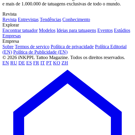
e mais de 1.000.000 de tatuagens exclusivas de todo o mundo.
Revista
Revista
Entrevistas
Tendências
Conhecimento
Explorar
Encontrar tatuador
Modelos
Ideias para tatuagens
Eventos
Estúdios
Empresas
Empresa
Sobre
Termos de serviço
Política de privacidade
Política Editorial
(EN)
Política de Publicidade (EN)
© 2026 iNKPPL Tattoo Magazine. Todos os direitos reservados.
EN
RU
DE
ES
FR
IT
PT
KO
ZH