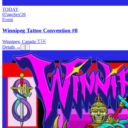
TODAY
07
ago
Sex
'26
Event
Winnipeg Tattoo Convention #8
Winnipeg, Canada 🇨🇦
Details →