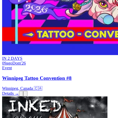
IN 2 DAYS
09
ago
Dom
'26
Event
Winnipeg Tattoo Convention #8
Winnipeg, Canada 🇨🇦
Details →