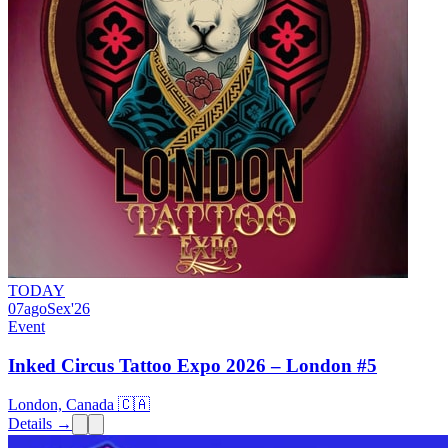
TODAY
07
ago
Sex
'26
Event
Inked Circus Tattoo Expo 2026 – London #5
London, Canada 🇨🇦
Details →