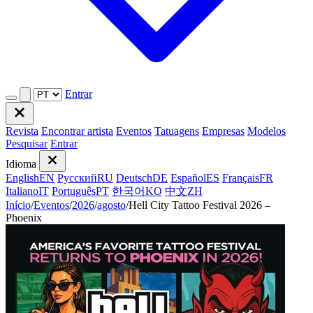
Entrar
Revista
Encontrar artista
Eventos
Tatuagens
Empresas
Modelos
Pesquisar
Entrar
Idioma
English
EN
Русский
RU
Deutsch
DE
Español
ES
Français
FR
Italiano
IT
Português
PT
한국어
KO
中文
ZH
Início
/
Eventos
/
2026
/
agosto
/
Hell City Tattoo Festival 2026 –
Phoenix