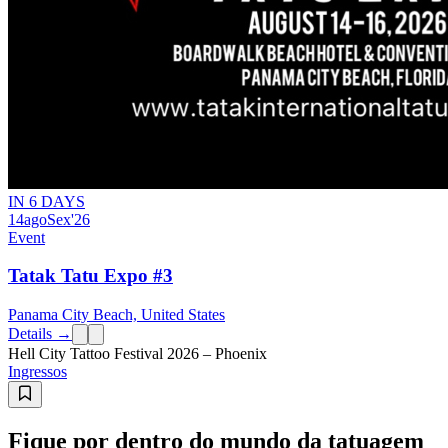
IN 6 DAYS
14
ago
Sex
'26
Event
Tatak Tatu Expo #3
Panama City Beach, United States
Details →
Hell City Tattoo Festival 2026 – Phoenix
Ingressos
Fique por dentro do mundo da tatuagem