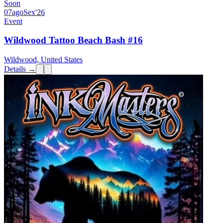
Soon
07
ago
Sex
'26
Event
Wildwood Tattoo Beach Bash #16
Wildwood, United States
Details →