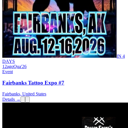
IN 4
DAYS
12
ago
Qua
'26
Event
Fairbanks Tattoo Expo #7
Fairbanks, United States
Details →