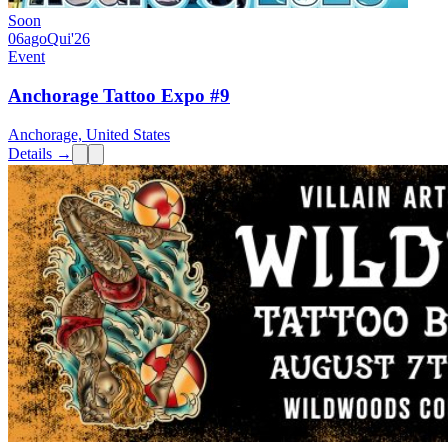
Soon
06
ago
Qui
'26
Event
Anchorage Tattoo Expo #9
Anchorage, United States
Details →