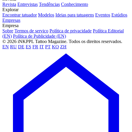
Revista
Entrevistas
Tendências
Conhecimento
Explorar
Encontrar tatuador
Modelos
Ideias para tatuagens
Eventos
Estúdios
Empresas
Empresa
Sobre
Termos de serviço
Política de privacidade
Política Editorial
(EN)
Política de Publicidade (EN)
© 2026 iNKPPL Tattoo Magazine. Todos os direitos reservados.
EN
RU
DE
ES
FR
IT
PT
KO
ZH