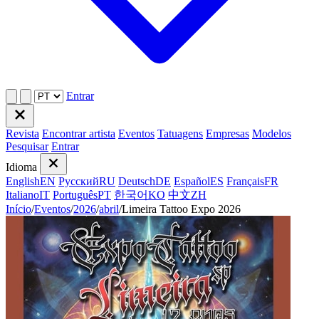
Entrar
Revista
Encontrar artista
Eventos
Tatuagens
Empresas
Modelos
Pesquisar
Entrar
Idioma
English
EN
Русский
RU
Deutsch
DE
Español
ES
Français
FR
Italiano
IT
Português
PT
한국어
KO
中文
ZH
Início
/
Eventos
/
2026
/
abril
/
Limeira Tattoo Expo 2026