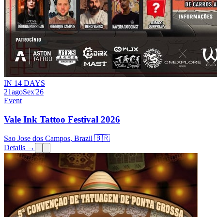
IN 14 DAYS
21
ago
Sex
'26
Event
Vale Ink Tattoo Festival 2026
Sao Jose dos Campos, Brazil 🇧🇷
Details →