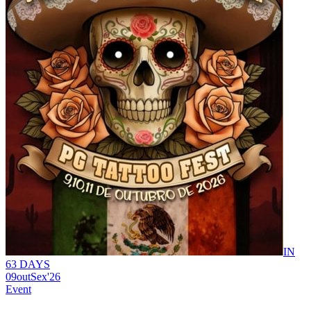
IN
63 DAYS
09
out
Sex
'26
Event