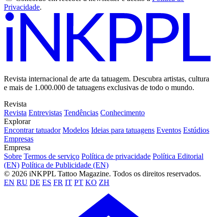
Privacidade
.
Revista internacional de arte da tatuagem. Descubra artistas, cultura
e mais de 1.000.000 de tatuagens exclusivas de todo o mundo.
Revista
Revista
Entrevistas
Tendências
Conhecimento
Explorar
Encontrar tatuador
Modelos
Ideias para tatuagens
Eventos
Estúdios
Empresas
Empresa
Sobre
Termos de serviço
Política de privacidade
Política Editorial
(EN)
Política de Publicidade (EN)
© 2026 iNKPPL Tattoo Magazine. Todos os direitos reservados.
EN
RU
DE
ES
FR
IT
PT
KO
ZH