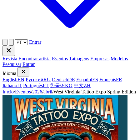
Entrar
Revista
Encontrar artista
Eventos
Tatuagens
Empresas
Modelos
Pesquisar
Entrar
Idioma
English
EN
Русский
RU
Deutsch
DE
Español
ES
Français
FR
Italiano
IT
Português
PT
한국어
KO
中文
ZH
Início
/
Eventos
/
2026
/
abril
/
West Virginia Tattoo Expo Spring Edition