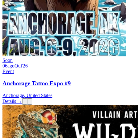
Soon
06
ago
Qui
'26
Event
Anchorage Tattoo Expo #9
Anchorage, United States
Details →