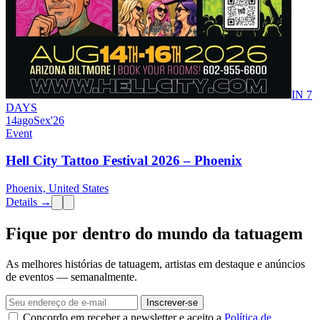
IN 7
DAYS
14
ago
Sex
'26
Event
Hell City Tattoo Festival 2026 – Phoenix
Phoenix, United States
Details →
Fique por dentro do mundo da tatuagem
As melhores histórias de tatuagem, artistas em destaque e anúncios
de eventos — semanalmente.
Inscrever-se
Concordo em receber a newsletter e aceito a
Política de