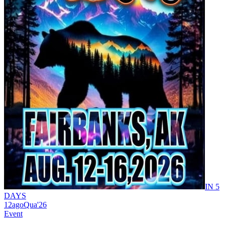
IN 5
DAYS
12
ago
Qua
'26
Event