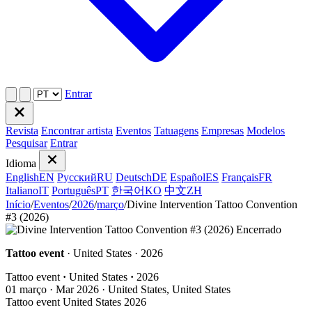
Entrar
Revista
Encontrar artista
Eventos
Tatuagens
Empresas
Modelos
Pesquisar
Entrar
Idioma
English
EN
Русский
RU
Deutsch
DE
Español
ES
Français
FR
Italiano
IT
Português
PT
한국어
KO
中文
ZH
Início
/
Eventos
/
2026
/
março
/
Divine Intervention Tattoo Convention
#3 (2026)
Encerrado
Tattoo event
· United States · 2026
Tattoo event
·
United States
·
2026
01
março · Mar
2026 · United States, United States
Tattoo event
United States
2026