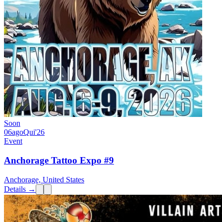
Soon
06
ago
Qui
'26
Event
Anchorage Tattoo Expo #9
Anchorage, United States
Details →