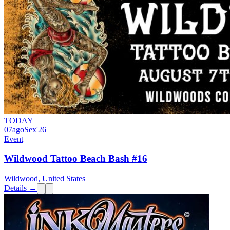
TODAY
07
ago
Sex
'26
Event
Wildwood Tattoo Beach Bash #16
Wildwood, United States
Details →