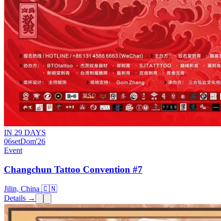
IN 29 DAYS
06
set
Dom
'26
Event
Changchun Tattoo Convention #7
Jilin, China 🇨🇳
Details →