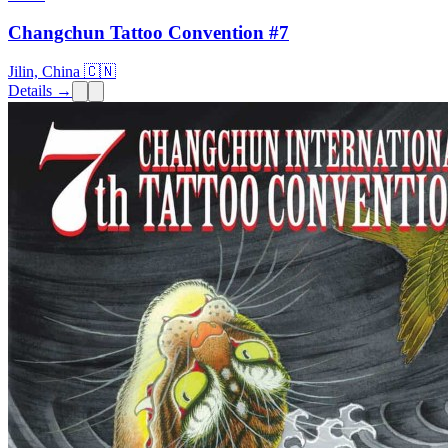
Changchun Tattoo Convention #7
Jilin, China 🇨🇳
Details →