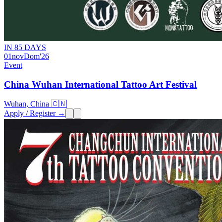
IN 85 DAYS
01
nov
Dom
'26
Event
China Wuhan International Tattoo Art Festival
Wuhan, China 🇨🇳
Apply / Register →