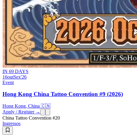
IN 69 DAYS
16
out
Sex
'26
Event
Hong Kong China Tattoo Convention #9 (2026)
Hong Kong, China 🇨🇳
Apply / Register →
China Tattoo Convention #20
Ingressos