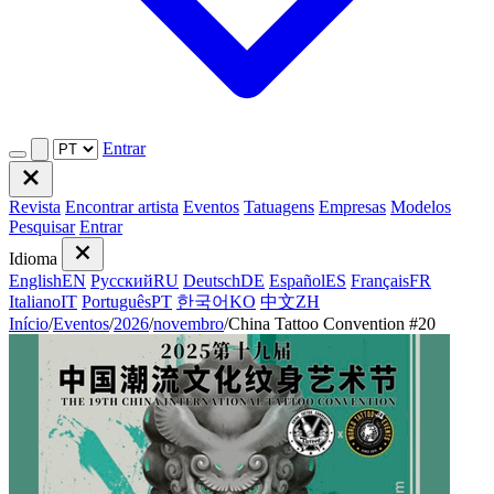
Entrar
Revista
Encontrar artista
Eventos
Tatuagens
Empresas
Modelos
Pesquisar
Entrar
Idioma
English
EN
Русский
RU
Deutsch
DE
Español
ES
Français
FR
Italiano
IT
Português
PT
한국어
KO
中文
ZH
Início
/
Eventos
/
2026
/
novembro
/
China Tattoo Convention #20