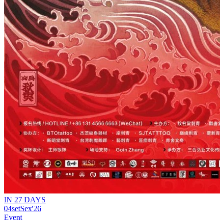
IN 27 DAYS
04
set
Sex
'26
Event