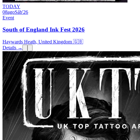
TODAY
08
ago
Sáb
'26
Event
South of England Ink Fest 2026
Haywards Heath, United Kingdom 🇬🇧
Details →