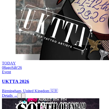
TODAY
08
ago
Sáb
'26
Event
UKTTA 2026
Birmingham, United Kingdom 🇬🇧
Details →