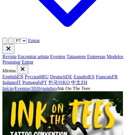
Entrar
Revista
Encontrar artista
Eventos
Tatuagens
Empresas
Modelos
Pesquisar
Entrar
Idioma
English
EN
Русский
RU
Deutsch
DE
Español
ES
Français
FR
Italiano
IT
Português
PT
한국어
KO
中文
ZH
Início
/
Eventos
/
2026
/
outubro
/
Ink On The Tees