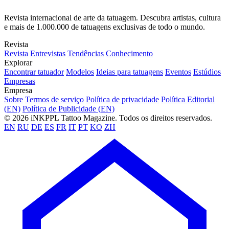
Revista internacional de arte da tatuagem. Descubra artistas, cultura
e mais de 1.000.000 de tatuagens exclusivas de todo o mundo.
Revista
Revista
Entrevistas
Tendências
Conhecimento
Explorar
Encontrar tatuador
Modelos
Ideias para tatuagens
Eventos
Estúdios
Empresas
Empresa
Sobre
Termos de serviço
Política de privacidade
Política Editorial
(EN)
Política de Publicidade (EN)
© 2026 iNKPPL Tattoo Magazine. Todos os direitos reservados.
EN
RU
DE
ES
FR
IT
PT
KO
ZH