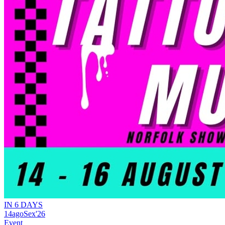
IN 6 DAYS
14
ago
Sex
'26
Event