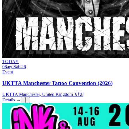
TODAY
08
ago
Sáb
'26
Event
UKTTA Manchester Tattoo Convention (2026)
UKTTA Manchester, United Kingdom 🇬🇧
Details →