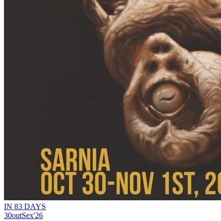
IN 83 DAYS
30
out
Sex
'26