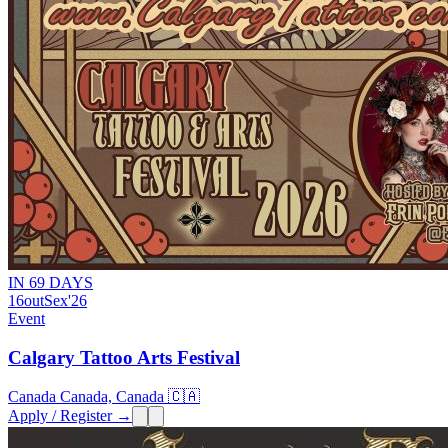
IN 69 DAYS
16
out
Sex
'26
Event
Calgary Tattoo Arts Festival
Canada Canada, Canada 🇨🇦
Apply / Register →