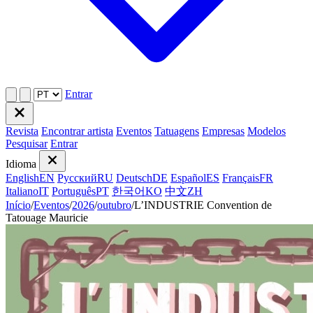
Entrar
Revista
Encontrar artista
Eventos
Tatuagens
Empresas
Modelos
Pesquisar
Entrar
Idioma
English
EN
Русский
RU
Deutsch
DE
Español
ES
Français
FR
Italiano
IT
Português
PT
한국어
KO
中文
ZH
Início
/
Eventos
/
2026
/
outubro
/
L’INDUSTRIE Convention de
Tatouage Mauricie