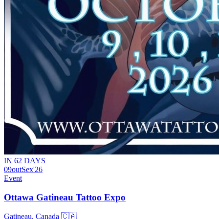
IN 62 DAYS
09
out
Sex
'26
Event
Ottawa Gatineau Tattoo Expo
Gatineau, Canada 🇨🇦