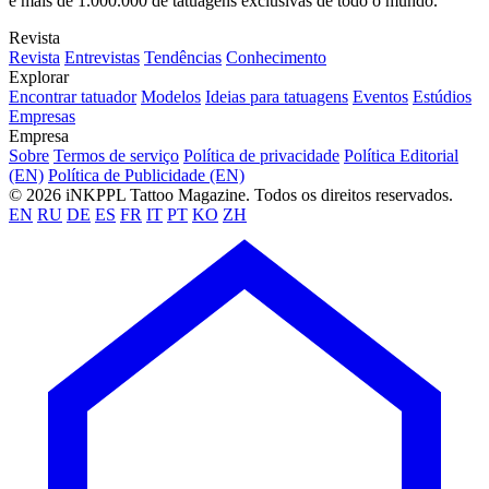
e mais de 1.000.000 de tatuagens exclusivas de todo o mundo.
Revista
Revista
Entrevistas
Tendências
Conhecimento
Explorar
Encontrar tatuador
Modelos
Ideias para tatuagens
Eventos
Estúdios
Empresas
Empresa
Sobre
Termos de serviço
Política de privacidade
Política Editorial
(EN)
Política de Publicidade (EN)
© 2026 iNKPPL Tattoo Magazine. Todos os direitos reservados.
EN
RU
DE
ES
FR
IT
PT
KO
ZH