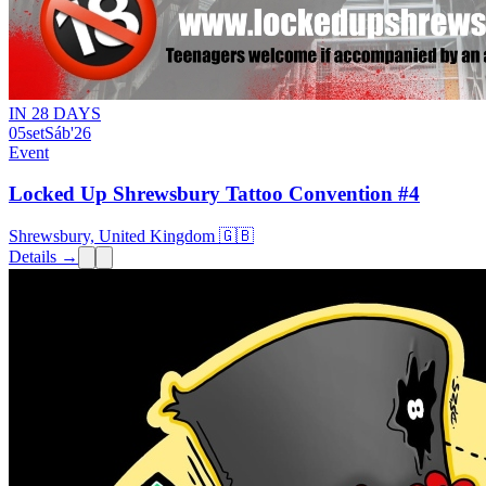
IN 28 DAYS
05
set
Sáb
'26
Event
Locked Up Shrewsbury Tattoo Convention #4
Shrewsbury, United Kingdom 🇬🇧
Details →