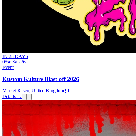
IN 28 DAYS
05
set
Sáb
'26
Event
Kustom Kulture Blast-off 2026
Market Rasen, United Kingdom 🇬🇧
Details →