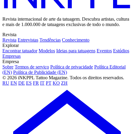
Revista internacional de arte da tatuagem. Descubra artistas, cultura
e mais de 1.000.000 de tatuagens exclusivas de todo o mundo.
Revista
Revista
Entrevistas
Tendências
Conhecimento
Explorar
Encontrar tatuador
Modelos
Ideias para tatuagens
Eventos
Estúdios
Empresas
Empresa
Sobre
Termos de serviço
Política de privacidade
Política Editorial
(EN)
Política de Publicidade (EN)
© 2026 iNKPPL Tattoo Magazine. Todos os direitos reservados.
RU
EN
DE
ES
FR
IT
PT
KO
ZH