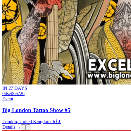
IN 27 DAYS
04
set
Sex
'26
Event
Big London Tattoo Show #5
London, United Kingdom 🇬🇧
Details →