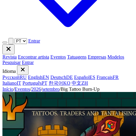
Entrar
Revista
Encontrar artista
Eventos
Tatuagens
Empresas
Modelos
Pesquisar
Entrar
Idioma
Русский
RU
English
EN
Deutsch
DE
Español
ES
Français
FR
Italiano
IT
Português
PT
한국어
KO
中文
ZH
Início
/
Eventos
/
2026
/
setembro
/
Big Tattoo Burn-Up